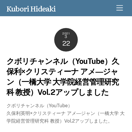
Kubori Hideaki
M
e
n
u
2021
3
22
クボリチャンネル（YouTube）久
保利×クリスティーナ アメ―ジャ
ン（一橋大学 大学院経営管理研究
科 教授）Vol.2アップしました
クボリチャンネル（YouTube）
久保利英明×クリスティーナ アメ―ジャン（一橋大学 大
学院経営管理研究科 教授）Vol.2アップしました。