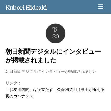
Kubori Hideaki
M
e
n
u
2021
12
30
朝日新聞デジタルにインタビュー
が掲載されました
朝日新聞デジタルにインタビューが掲載されました
リンク：
「お友達内閣」は役立たず 久保利英明弁護士が訴える
真のガバナンス