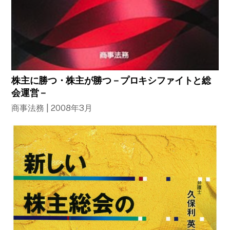
株主に勝つ・株主が勝つ－プロキシファイトと総
会運営－
商事法務 | 2008年3月
B
a
c
k