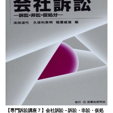
【専門訴訟講座７】会社訴訟－訴訟・非訟・仮処