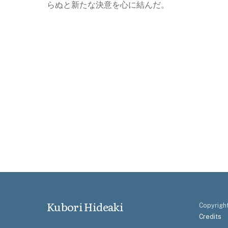
らぬと新たな決意を心に結んだ。
Kubori Hideaki
Copyright
Credits