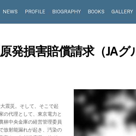
NEWS
PROFILE
BIOGRAPHY
BOOKS
GALLERY
原発損害賠償請求（JAグ
日本大震災。そして、そこで起
家の代理として、東京電力と
、農林中央金庫の経営管理委員
で放射能漏れが起き、汚染の