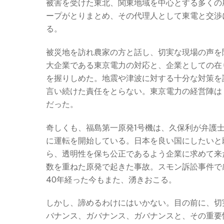
被害を受けた東北、関東地域を中心とする多くの
ープがとりまとめ、その代理人として東電と交渉
る。
被災地を訪れ農家の方と話し、切実な現場の声を
大企業である東京電力の対応と、企業としての在
を握りしめた。地震や津波に対する十分な対策を
言い続けた責任をとらない。東京電力の経営陣は
だった。
奇しくも、福島第一原発1号機は、久保利が弁護士
に運転を開始している。日本を良い国にしたいと
ら、透明性を保ち公正であるよう企業に求めて来
数を重ねた原発で起きた事故。スモン訴訟事件で
40年経った今もまた、湧きおこる。
しかし、諦めるわけにはいかない。目の前に、切
バナンス、ガバナンス、ガバナンスと、その重要