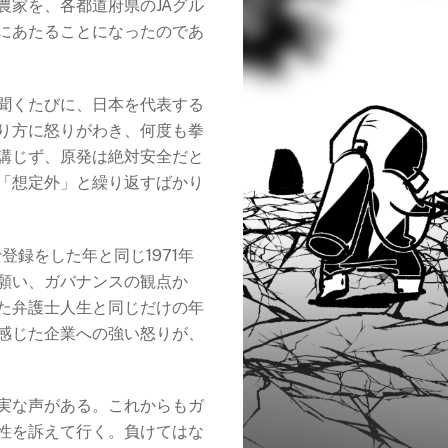
農家を、各都道府県のJAグル
にあたることになったのであ
聞くたびに、日本を代表する
り方に怒りがわき、何度も拳
講じず、原発は絶対安全だと
「想定外」と繰り返すばかり
登録をした年と同じ1971年
願い、ガバナンスの観点か
た弁護士人生と同じだけの年
感じた企業への強い怒りが、
実な声がある。これからもガ
性を訴えて行く。負けてはな